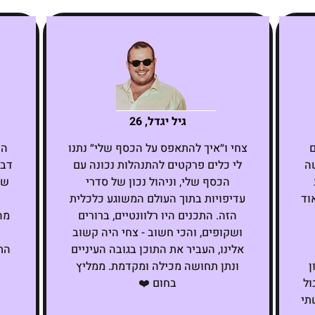
גיל יגדל, 26
ם
צחי ו״איך להתאפס על הכסף שלי״ נתנו
הש
שה
לי כלים פרקטים להתנהלות נכונה עם
דבר
הכסף שלי, וניהול נכון של סדרי
שנ
וד
עדיפויות בתוך העולם המשוגע כלכלית
הזה. התכנים היו רלוונטיים, ברורים
מה
ושקופים, והכי חשוב - צחי היה קשוב
אלינו, העביר את התוכן בגובה העיניים
הת
ן
ונתן תחושה מכילה ומקדמת. ממליץ
ול
בחום ❤️
תי