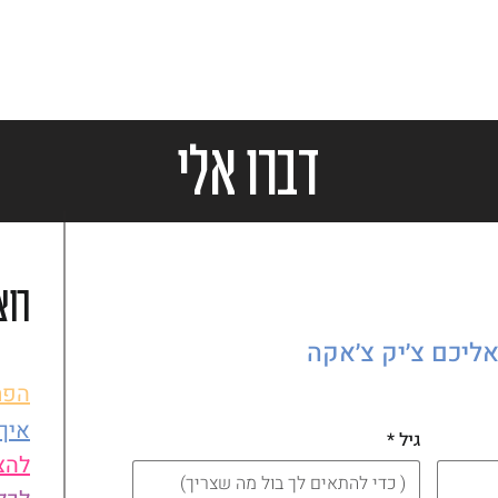
דברו אלי
רוצ
אליכם צ׳יק צ׳אקה
הפת
?איך
גיל
*
להצ