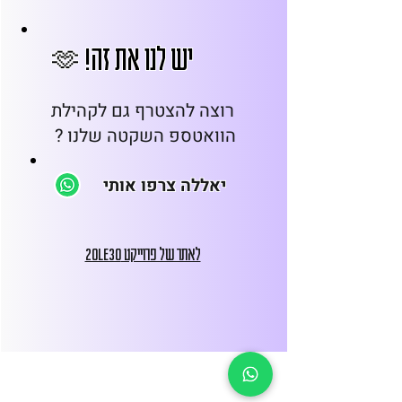
יש לנו את זה! 🫶
רוצה להצטרף גם לקהילת
הוואטספ השקטה שלנו ? ​
יאללה צרפו אותי
לאתר של פרוייקט 20LE30